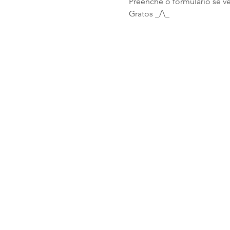
Preenche o formulário se v
Gratos _/\_