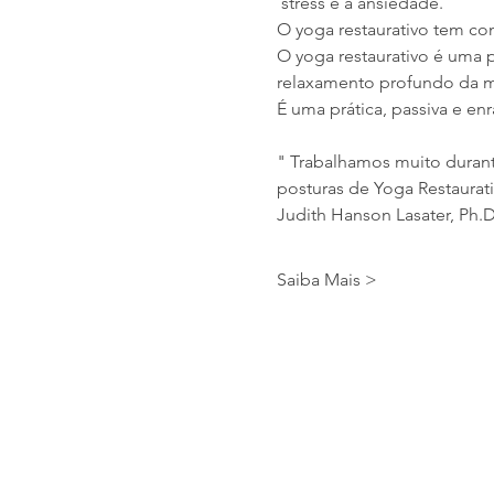
 stress e a ansiedade.
O yoga restaurativo tem com
O yoga restaurativo é uma 
relaxamento profundo da 
É uma prática, passiva e en
" Trabalhamos muito durant
posturas de Yoga Restaurat
Judith Hanson Lasater, Ph.D
Saiba Mais >