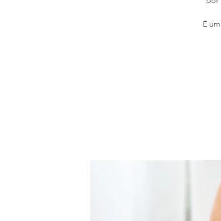
por
É uma