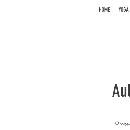
HOME
YOGA 
Au
O yoga 