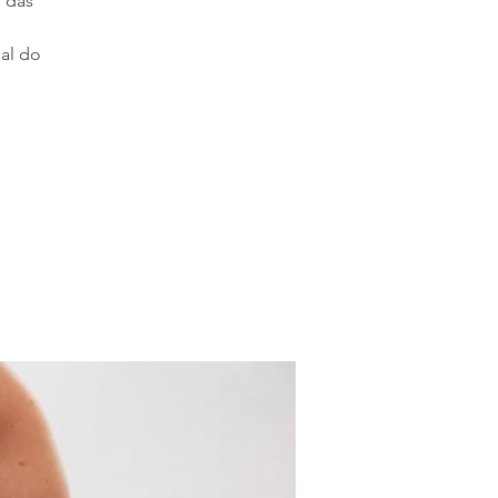
 das
eal do