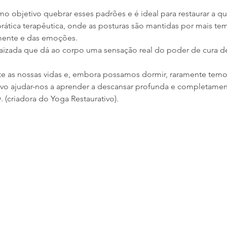
o objetivo quebrar esses padrões e é ideal para restaurar a qu
prática terapêutica, onde as posturas são mantidas por mais t
mente e das emoções.
raizada que dá ao corpo uma sensação real do poder de cura de
e as nossas vidas e, embora possamos dormir, raramente temos
ivo ajudar-nos a aprender a descansar profunda e completamen
. (criadora do Yoga Restaurativo).