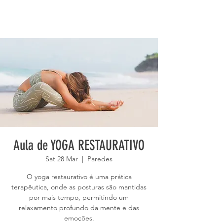
Aula de YOGA RESTAURATIVO
Sat 28 Mar
  |  
Paredes
O yoga restaurativo é uma prática
terapêutica, onde as posturas são mantidas
por mais tempo, permitindo um
relaxamento profundo da mente e das
emoções.