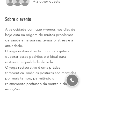
+ 2 other guests
Sobre o evento
A velocidade com que vivemos nos dias de 
hoje está na origem de muitos problemas 
de saúde e na sua raiz temos o  stress e a 
ansiedade.
O yoga restaurativo tem como objetivo 
quebrar esses padrões e é ideal para 
restaurar a qualidade de vida.
O yoga restaurativo é uma prática 
terapêutica, onde as posturas são mantidas 
por mais tempo, permitindo um 
relaxamento profundo da mente e das 
emoções.
É uma prática, passiva e enraizada que dá 
ao corpo uma sensação real do poder de 
cura de apenas ficar quieto.