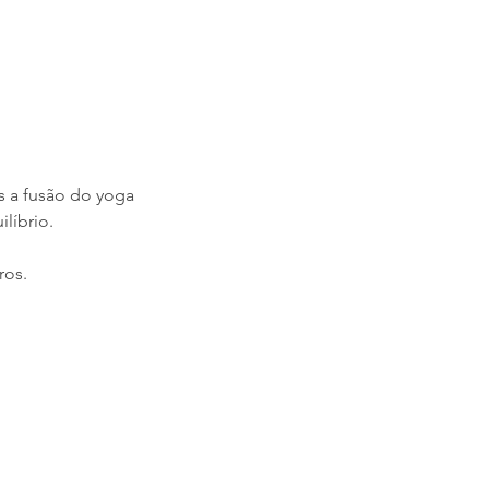
 a fusão do yoga 
líbrio.
ros.