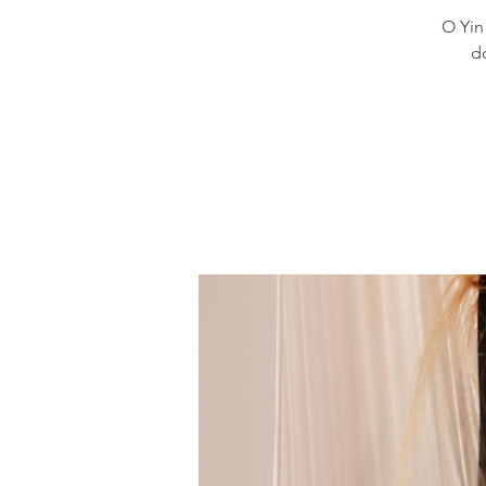
O Yin
d