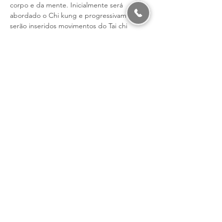
corpo e da mente. Inicialmente será 
abordado o Chi kung e progressivamente 
serão inseridos movimentos do Tai chi 
Chuan.
Inscrição nas AULAS REGULARES:
https://forms.gle/GUoRyxTfK1g8q37J6
As aulas são realizadas em formato curso. 
Serão ministradas duas aulas por mês, 
 sábados às 11h00, com duração de 1h30 
cada.
〰️ 2 sábados por mês
Mostrar mais
Compartilhe esse evento