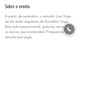
Sobre o evento
A partir de setembro, o estúdio Just Yoga 
vai ter aulas regulares de Kundalini Yoga.
Esta aula experimental, gratuita, serve para 
os alunos que pretendem Frequentar o 
estúdio just yoga.
Kundalini é a energia que temos dentro de 
nós, é a consciência e a qualidade da alma 
e Kundalini Yoga utiliza todo o potencial do 
seu sistema glandular e nervoso e a prática 
desta disciplina permite desbloquear essa 
energia que flui em todo o organismo 
através de uma série de Kriyas (asanas) 
onde se combina o exercício físico com a 
respiração, a meditação e o canto de 
mantras.
Com Madalena Couto.