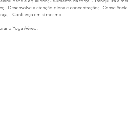
xibilidade e equilíbrio; - Aumento da força; - Tranquiliza a men
; - Desenvolve a atenção plena e concentração; - Consciência 
ança; - Confiança em si mesmo.
orar o Yoga Aéreo.