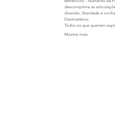
Benefícios: - Aumento da Fle
descomprime as articulações
diversão, liberdade e confi
Destinatários:
Todos os que queiram expl
Mostrar mais