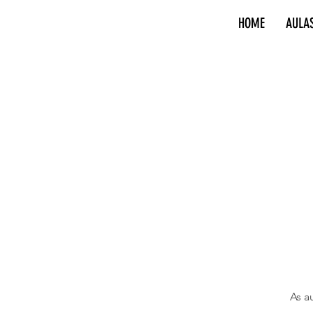
HOME
AULA
As a