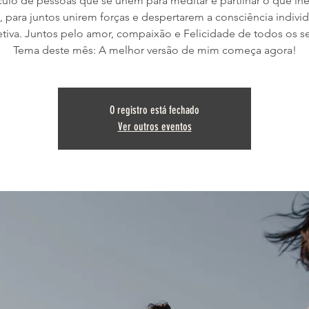
ulo de pessoas que se unem para meditar e partilhar o que lhe
, para juntos unirem forças e despertarem a consciência individ
etiva. Juntos pelo amor, compaixão e Felicidade de todos os se
Tema deste mês: A melhor versão de mim começa agora!
O registro está fechado
Ver outros eventos