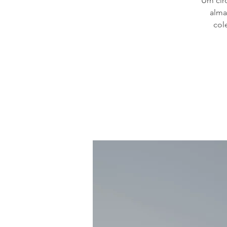
Um círc
alma
col