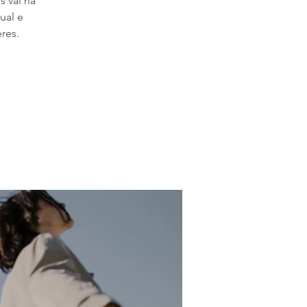
s vai na
ual e
res.