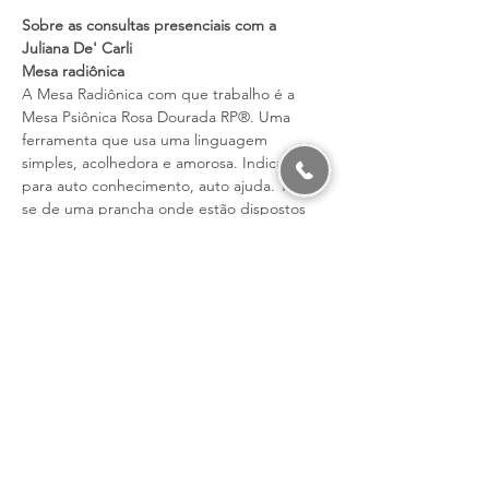
Sobre as consultas presenciais com a 
Juliana De' Carli
Mesa radiônica
A Mesa Radiônica com que trabalho é a 
Mesa Psiônica Rosa Dourada RP®. Uma 
ferramenta que usa uma linguagem 
simples, acolhedora e amorosa. Indicada 
para auto conhecimento, auto ajuda. Trata-
se de uma prancha onde estão dispostos 
símbolos ordenados que, orientados por 
uma técnica de intervenção mental, ativam 
suas frequências em prol da solução de 
algum problema energético, dissolvendo-o. 
Esta técnica permite, assertivamente, 
recolher, acoplar, sintonizar e distribuir 
energias.
Valor: 44€
Tempo: 50 minutos
Mapa de Numerologia Cabalística
Mostrar mais