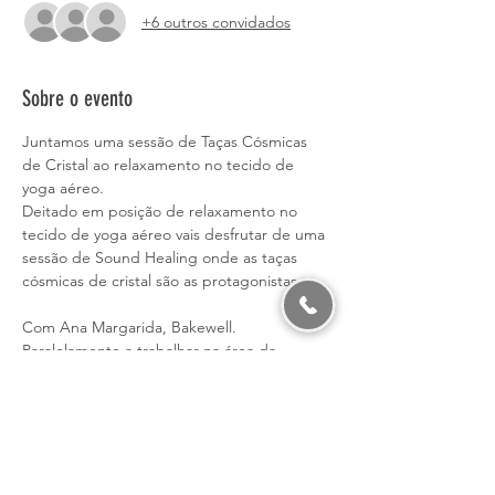
+6 outros convidados
Sobre o evento
Juntamos uma sessão de Taças Cósmicas 
de Cristal ao relaxamento no tecido de 
yoga aéreo.
Deitado em posição de relaxamento no 
tecido de yoga aéreo vais desfrutar de uma 
sessão de Sound Healing onde as taças 
cósmicas de cristal são as protagonistas.
Com Ana Margarida, Bakewell.
Paralelamente a trabalhar na área da 
cozinha as terapias fazem agora parte 
também do todo na Bakewell: nutrição do 
corpo, mente e espírito. 
Após formação em Sound Healing dedico-
me agora a incluir esta terapia nos meus 
serviços dando destaque às taças de cristal: 