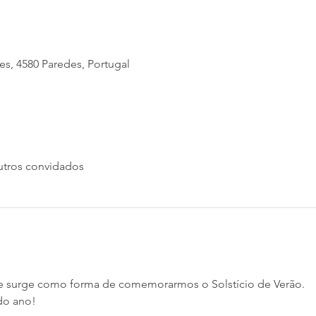
s, 4580 Paredes, Portugal
utros convidados
ue surge como forma de comemorarmos o Solstício de Verão. 
do ano! 