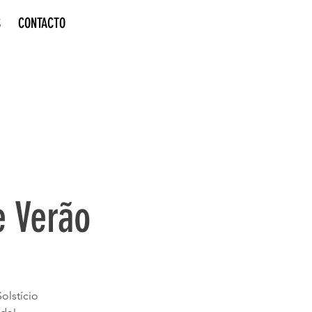
S
CONTACTO
e Verão
olstício