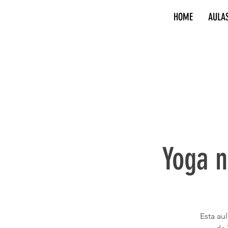
HOME
AULA
Yoga n
Esta au