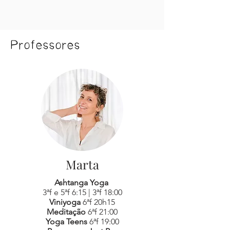
Professores
Marta
Ashtanga Yoga
3ªf e 5ªf 6:15 | 3ªf 18:00
Viniyoga
6ªf 20h15
Meditação
6ªf 21:00
Yoga Teens
6ªf 19:00