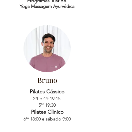
Programas Just Be.
Yoga Massagem Ayurvédica
Bruno
Pilates Cássico
2ªf e 4ªf 19:15
5ªf 19:30
Pilates Clínico
6ªf 18:00 e sábado 9:00