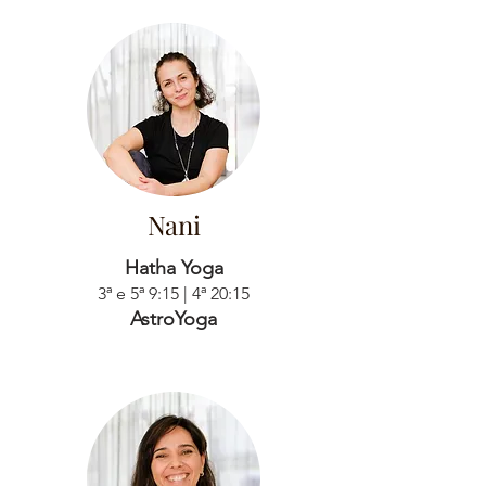
Nani
Hatha Yoga
3ª e 5ª 9:15 | 4ª 20:15
AstroYoga