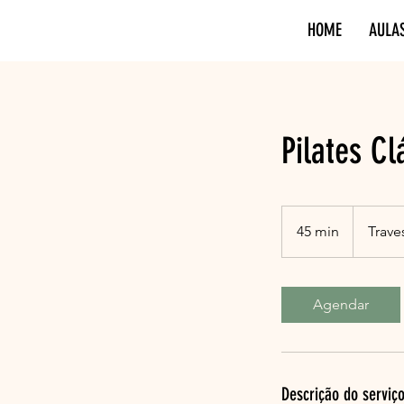
HOME
AULA
Pilates Cl
45 min
4
Trave
5
m
i
Agendar
n
Descrição do serviç