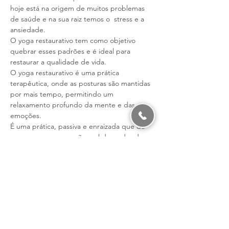
hoje está na origem de muitos problemas 
de saúde e na sua raiz temos o  stress e a 
ansiedade.
O yoga restaurativo tem como objetivo 
quebrar esses padrões e é ideal para 
restaurar a qualidade de vida.
O yoga restaurativo é uma prática 
terapêutica, onde as posturas são mantidas 
por mais tempo, permitindo um 
relaxamento profundo da mente e das 
emoções.
É uma prática, passiva e enraizada que dá 
ao corpo uma sensação real do poder de 
cura de apenas ficar quieto.
" Trabalhamos muito durante as nossas 
vidas e, embora possamos dormir, 
raramente temos tempo para relaxar. As 
posturas de Yoga Restaurativo ajudar-nos a 
aprender a descansar profunda e 
completamente".