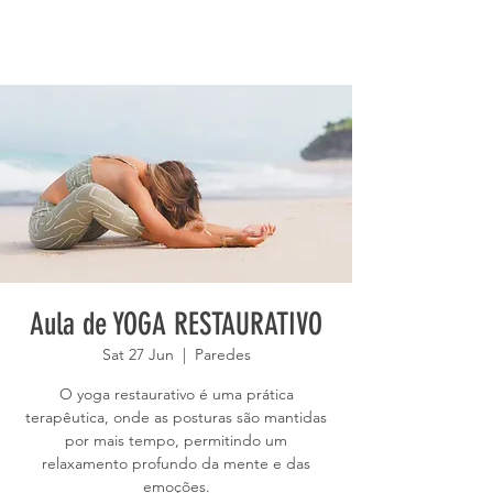
Aula de YOGA RESTAURATIVO
Sat 27 Jun
  |  
Paredes
O yoga restaurativo é uma prática
terapêutica, onde as posturas são mantidas
por mais tempo, permitindo um
relaxamento profundo da mente e das
emoções.