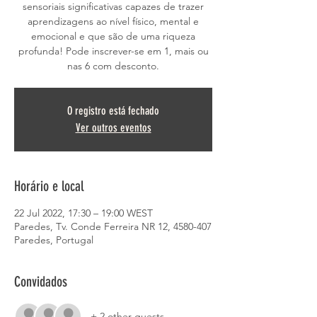
sensoriais significativas capazes de trazer
aprendizagens ao nível físico, mental e
emocional e que são de uma riqueza
profunda! Pode inscrever-se em 1, mais ou
nas 6 com desconto.
O registro está fechado
Ver outros eventos
Horário e local
22 Jul 2022, 17:30 – 19:00 WEST
Paredes, Tv. Conde Ferreira NR 12, 4580-407
Paredes, Portugal
Convidados
+ 2 other guests