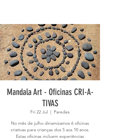
Mandala Art - Oficinas CRI-A-
TIVAS
Fri 22 Jul
  |  
Paredes
No mês de julho dinamizamos 6 oficinas
criativas para crianças dos 5 aos 10 anos.
Estas oficinas incluem experiências