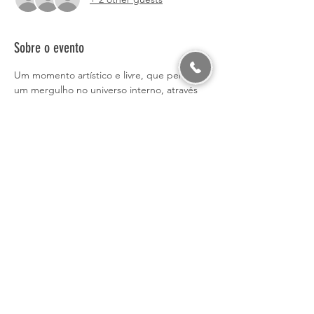
Sobre o evento
Um momento artístico e livre, que permite 
um mergulho no universo interno, através 
das mandalas.
Um exercícios de criatividade, lúdico e 
meditativo, estimulando a calma e paz 
interior.
Valor da oficina: 10€
(caso se inscreva nas 6 oficinas, fica um total 
de 50€ pelas 6 experiências)
Duração: 1h30
Inscrição:
Saiba Mais >