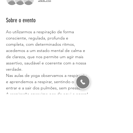
Sobre o evento
Ao utilizarmos a respiração de forma 
consciente, regulada, profunda e 
completa, com determinados ritmos, 
acedemos a um estado mental de calma e 
de clareza, que nos permite um agir mais 
assertivo, saudável e coerente com a nossa 
verdade.
Nas aulas de yoga observamos a respiração 
e aprendemos a respirar, sentindo o ar a 
entrar e a sair dos pulmões, sem pressa!
A respiração aproxima-nos do aqui e agora!
A sensação de bem estar, que decorre da 
oxigenação do sangue e de todas as 
células, é sentida durante a prática de 
yoga, ainda após algumas horas e é 
transferida para o dia a dia.
Nesta masterclass vais entender e sentir a 