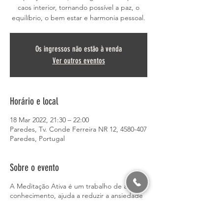
caos interior, tornando possível a paz, o
equilíbrio, o bem estar e harmonia pessoal.
Os ingressos não estão à venda
Ver outros eventos
Horário e local
18 Mar 2022, 21:30 – 22:00
Paredes, Tv. Conde Ferreira NR 12, 4580-407
Paredes, Portugal
Sobre o evento
A Meditação Ativa é um trabalho de auto
conhecimento, ajuda a reduzir a ansiedade
e gerir as emoções.
Através de movimentos, técnicas de