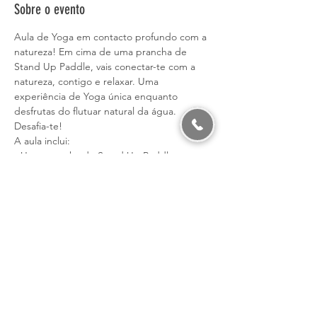
Sobre o evento
Aula de Yoga em contacto profundo com a 
natureza! Em cima de uma prancha de 
Stand Up Paddle, vais conectar-te com a 
natureza, contigo e relaxar. Uma 
experiência de Yoga única enquanto 
desfrutas do flutuar natural da água. 
Desafia-te! 
A aula inclui: 
- Uma prancha de Stand Up Paddle para 
cada participante. 
- Um momento inicial de adaptação e 
exploração da prancha. 
- Aula de Yoga com combinação de âsanas 
(posturas físicas), exercícios respiratórios, 
de concentração e relaxamento.
Não é necessário já teres realizado uma 
aula de yoga ou já teres experimentado 
paddle.