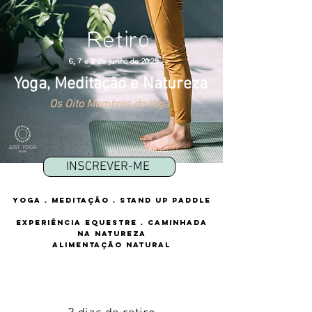
Retiro
6, 7 e 8 de junho de 2025
Yoga, Meditação e Natureza
Os Oito Membros do Yoga
INSCREVER-ME
Yoga . meditação . Stand Up PadDle
Experiência equestre
. Caminhada
na Natureza
Alimentação natural