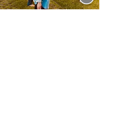
Estou interessado(a)!
Mais informações
Nome
Sobrenome