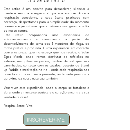
3 dias de retiro
Este retiro é um convite para desacelerar, silenciar a
mente e sentir a energia vital que nos envolve. A cada
respiração consciente, a cada âsana praticado com
presença, despertamos para a simplicidade do momento
presente e permitimos que a natureza nos guie de volta
ao nosso centro.
Este retiro proporciona uma experiência de
autoconhecimento e crescimento, a partir do
desenvolvimento do tema dos 8 membros do Yoga, de
forma prática e profunda.
É uma experiência em contacto
com a natureza, quer no espaço que nos recebe, o Solar
Egas Moniz, onde iremos desfrutar de refeições no
exterior, mergulhos na piscina, banhos de sol, quer nas
caminhadas, contacto com os cavalos, passeio de Stand
up Paddle e meditação no rio... onde cada respiração nos
conecta com o momento presente, onde cada passo nos
aproxima da nossa natureza também.
Vem viver esta experiência, onde o corpo se fortalece e
abre, onde a mente se aquieta e o coração encontra a sua
verdadeira casa!
Respira. Sente. Vive.
INSCREVER-ME