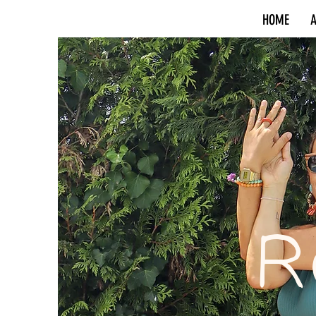
HOME
A
R