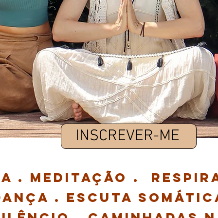
INSCREVER-ME
a . meditação . respir
dança . Escuta somátic
Silêncio . caminhadas 