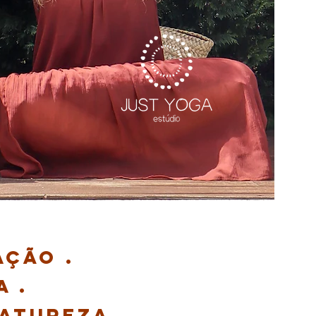
ação .
a .
Natureza .