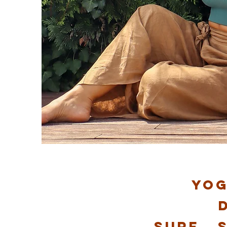
Yog
SURF . 